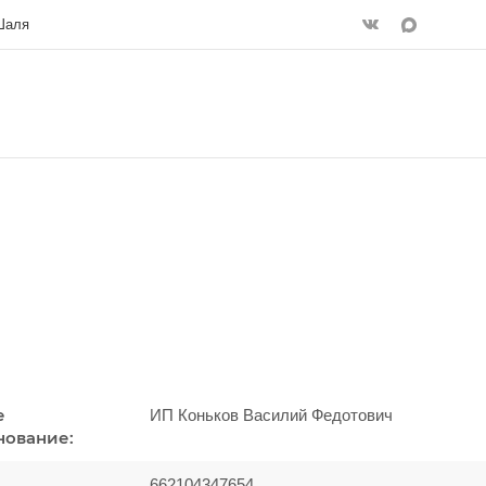
 Шаля
е
ИП Коньков Василий Федотович
нование:
662104347654