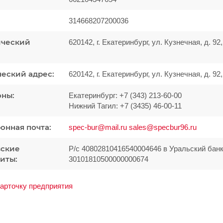
314668207200036
ческий
620142, г. Екатеринбург, ул. Кузнечная, д. 92
еский адрес:
620142, г. Екатеринбург, ул. Кузнечная, д. 92
оны:
Екатеринбург: +7 (343) 213-60-00
Нижний Тагил: +7 (3435) 46-00-11
онная почта:
spec-bur@mail.ru
sales@specbur96.ru
вские
Р/с 40802810416540004646 в Уральский бан
иты:
30101810500000000674
карточку предприятия