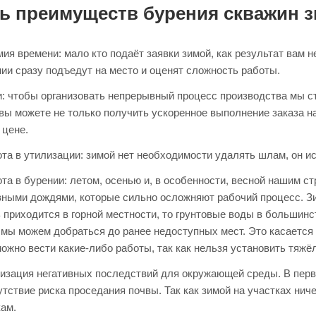
ь преимуществ бурения скважин 
ия времени: мало кто подаёт заявки зимой, как результат вам 
ии сразу подъедут на место и оценят сложность работы.
: чтобы организовать непрерывный процесс производства мы ст
вы можете не только получить ускоренное выполнение заказа на
 цене.
та в утилизации: зимой нет необходимости удалять шлам, он ис
та в бурении: летом, осенью и, в особенности, весной нашим с
ными дождями, которые сильно осложняют рабочий процесс. Зи
 приходится в горной местности, то грунтовые воды в большинс
 мы можем добраться до ранее недоступных мест. Это касается 
ожно вести какие-либо работы, так как нельзя установить тяжё
изация негативных последствий для окружающей среды. В пер
утствие риска проседания почвы. Так как зимой на участках нич
ам.