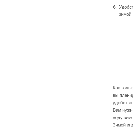
Удобст
зимой 
Как тольк
вы планир
удобство
Вам нужн
воду зимо
Зимой ин