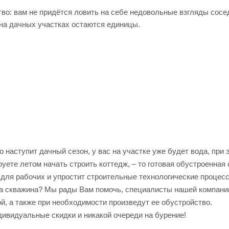
во: вам не придётся ловить на себе недовольные взгляды сосе
на дачных участках остаются единицы.
о наступит дачный сезон, у вас на участке уже будет вода, пр
уете летом начать строить коттедж, – то готовая обустроенная
 для рабочих и упростит строительные технологические процес
а скважина? Мы рады Вам помочь, специалисты нашей компании
й, а также при необходимости произведут ее обустройство.
дивидуальные скидки и никакой очереди на бурение!