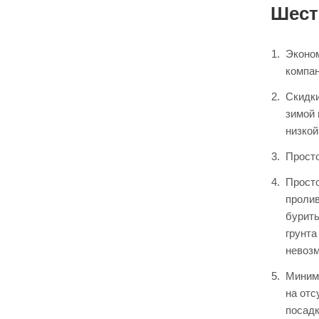
Шест
Эконом
компан
Скидки
зимой 
низкой
Просто
Просто
пролив
бурить
грунта
невозм
Миним
на отс
посадк