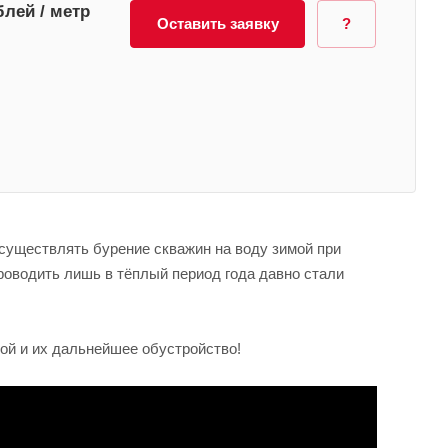
б
лей / метр
Оставить заявку
?
существлять бурение скважин на воду зимой при
роводить лишь в тёплый период года давно стали
ой и их дальнейшее обустройство!