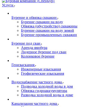
Услуги
Бурение и обвязка скважин
Бурение скважин на воду
Обвязка (обустройство) скважины
Бурение скважин на воду зимой
Бурение промышленных скважин
Бурение под сваи
Аренда ямобура
Лидерное бурение под сваи
Колонковое бурение
Геоизыскания
Инженерные изыскания
Геофизические изыскания
Водоснабжение частного дома
Подводка холодной воды в дом
Обвязка гидроаккумулятора
Разводка холодной воды в доме
Канализация частного дома