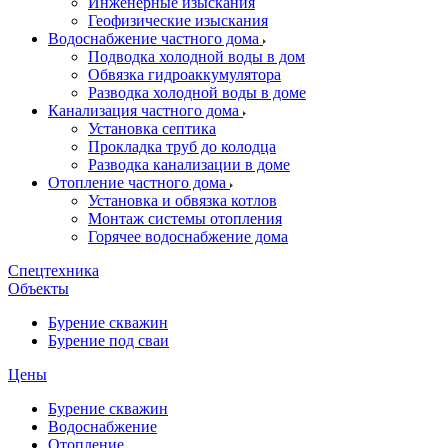
Инженерные изыскания
Геофизические изыскания
Водоснабжение частного дома
Подводка холодной воды в дом
Обвязка гидроаккумулятора
Разводка холодной воды в доме
Канализация частного дома
Установка септика
Прокладка труб до колодца
Разводка канализации в доме
Отопление частного дома
Установка и обвязка котлов
Монтаж системы отопления
Горячее водоснабжение дома
Спецтехника
Объекты
Бурение скважин
Бурение под сваи
Цены
Бурение скважин
Водоснабжение
Отопление